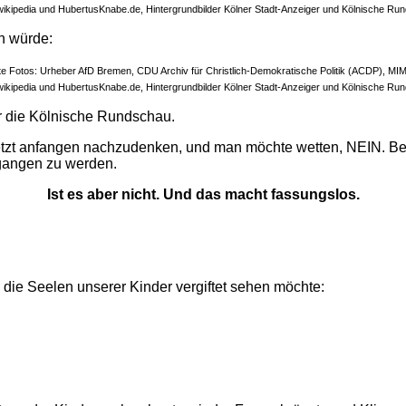
wikipedia und HubertusKnabe.de, Hintergrundbilder Kölner Stadt-Anzeiger und Kölnische Ru
n würde:
e Fotos: Urheber AfD Bremen, CDU Archiv für Christlich-Demokratische Politik (ACDP), MI
wikipedia und HubertusKnabe.de, Hintergrundbilder Kölner Stadt-Anzeiger und Kölnische Ru
r die Kölnische Rundschau.
t anfangen nachzudenken, und man möchte wetten, NEIN. Beide f
egangen zu werden.
Ist es aber nicht. Und das macht fassungslos.
 die Seelen unserer Kinder vergiftet sehen möchte: