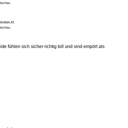
ndschau.
MIKAMA.AT,
ndschau.
ühlen sich sicher richtig toll und sind empört als