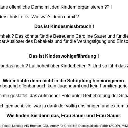
ne öffentliche Demo mit den Kindern organisieren ??!!
derschulstreiks. Wie wär‘s denn damit ?
Das ist Kindesmissbrauch !
heit ? Das könnte für die Betreuerin Caroline Sauer und für die
r Auslöser des Debakels und für die Verängstigung und Einsch
Das ist Kindeswohlgefährdung !
 war das noch ? Lufthoheit über Kinderbetten ?! Und so führt das
Wer möchte denn nicht in die Schöpfung hineinregieren.
 begehrt offenbar auch kein Jugendamt und kein Familiengerich
mir gestattet, das Aufmacher-Foto unter Beibehaltung der Schär
ich gemacht, viel war ja dank der völlig unsinnigen und extrem
Wie finden Sie denn das, Frau Sauer und Frau Sauer:
e Fotos: Urheber AfD Bremen, CDU Archiv für Christlich-Demokratische Politik (ACDP), MI