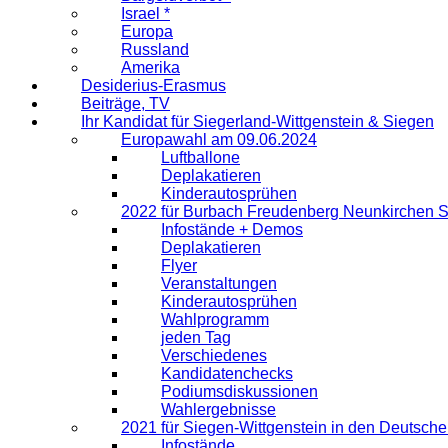
Israel *
Europa
Russland
Amerika
Desiderius-Erasmus
Beiträge, TV
Ihr Kandidat für Siegerland-Wittgenstein & Siegen
Europawahl am 09.06.2024
Luftballone
Deplakatieren
Kinderautosprühen
2022 für Burbach Freudenberg Neunkirchen 
Infostände + Demos
Deplakatieren
Flyer
Veranstaltungen
Kinderautosprühen
Wahlprogramm
jeden Tag
Verschiedenes
Kandidatenchecks
Podiumsdiskussionen
Wahlergebnisse
2021 für Siegen-Wittgenstein in den Deutsch
Infostände