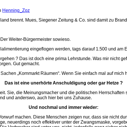
n
Henning_Zoz
nd brennt. Mues, Siegener Zeitung & Co. sind damit zu Brandst
 Der Weiter-Bürgermeister sowieso.
llalimentierung eingeflogen werden, tags darauf 1.500 und am 
ergehen ? Das ist doch eine prima Lehrstunde. Was mir nicht gef
sorgen. Gut gemacht.
n Sachen „Kornmarkt Räumen“. Wenn Sie einfach mal auf mich 
Das ist eine unerhörte Anschuldigung oder gar Hetze ?
heit. Sie, die Meinungsmacher und die politischen Herrschaften s
nd und anderswo, auch hier bei uns Zuhause.
Und nochmal und immer wieder:
wurf machen. Diese Menschen zeigen nur, dass sie nicht dumm s
chtige, neuerdings noch effektiver unter der Zwangsmaske, vor