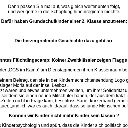
Dann passen Sie mal auf, was gleich weiter unten folgt,
und wer gerne in die Schöpfung hineinregieren möchte.
Dafür haben Grundschulkinder einer 2. Klasse anzutreten:
Die herzergreifende Geschichte dazu geht so:
ntes Flüchtlingscamp: Kölner Zweitklässler zeigen Flagge 
rfer „OGS im Kamp“ am Dienstagmorgen ihren Klassenraum betra
einem Beitrag, den sie in der Kindernachrichtensendung Logo g
ager Moria auf der Insel Lesbos.
rzt waren und etwas unternehmen wollten, um ihrer Solidarität
 seitdem sie einen neuen Mitschüler haben, der aus dem Irak fl
-Zeiten nicht in Frage kam, beschloss Sauer kurzerhand gemei
auer, „und ich war es auch, darauf, dass so junge Menschen pol
Können wir Kinder nicht mehr Kinder sein lassen ?
Kinderpsychologin und spürt, dass die Kinder sich politisch pos