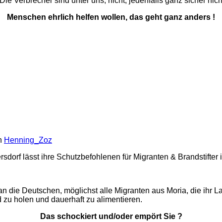
 Die Verbrecher sind unter uns, nicht, jedenfalls ganz sicher nich
Menschen ehrlich helfen wollen, das geht ganz anders !
n
Henning_Zoz
orf lässt ihre Schutzbefohlenen für Migranten & Brandstifter i
 an die Deutschen, möglichst alle Migranten aus Moria, die ihr 
zu holen und dauerhaft zu alimentieren.
Das schockiert und/oder empört Sie ?