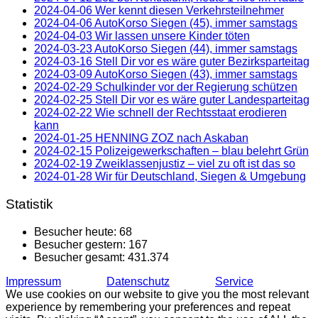
2024-04-06 Wer kennt diesen Verkehrsteilnehmer
2024-04-06 AutoKorso Siegen (45), immer samstags
2024-04-03 Wir lassen unsere Kinder töten
2024-03-23 AutoKorso Siegen (44), immer samstags
2024-03-16 Stell Dir vor es wäre guter Bezirksparteitag
2024-03-09 AutoKorso Siegen (43), immer samstags
2024-02-29 Schulkinder vor der Regierung schützen
2024-02-25 Stell Dir vor es wäre guter Landesparteitag
2024-02-22 Wie schnell der Rechtsstaat erodieren
kann
2024-01-25 HENNING ZOZ nach Askaban
2024-02-15 Polizeigewerkschaften – blau belehrt Grün
2024-02-19 Zweiklassenjustiz – viel zu oft ist das so
2024-01-28 Wir für Deutschland, Siegen & Umgebung
Statistik
Besucher heute:
68
Besucher gestern:
167
Besucher gesamt:
431.374
Impressum
Datenschutz
Service
We use cookies on our website to give you the most relevant
experience by remembering your preferences and repeat