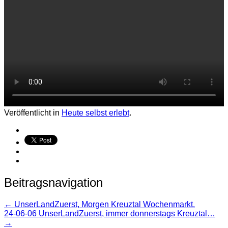
Veröffentlicht in
Heute selbst erlebt
.
Beitragsnavigation
←
UnserLandZuerst, Morgen Kreuztal Wochenmarkt.
24-06-06 UnserLandZuerst, immer donnerstags Kreuztal…
→