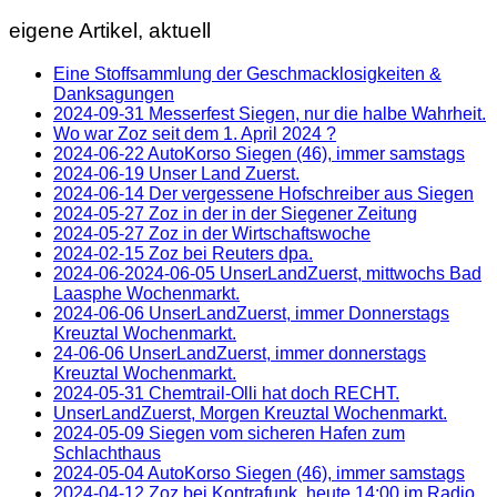
eigene Artikel, aktuell
Eine Stoffsammlung der Geschmacklosigkeiten &
Danksagungen
2024-09-31 Messerfest Siegen, nur die halbe Wahrheit.
Wo war Zoz seit dem 1. April 2024 ?
2024-06-22 AutoKorso Siegen (46), immer samstags
2024-06-19 Unser Land Zuerst.
2024-06-14 Der vergessene Hofschreiber aus Siegen
2024-05-27 Zoz in der in der Siegener Zeitung
2024-05-27 Zoz in der Wirtschaftswoche
2024-02-15 Zoz bei Reuters dpa.
2024-06-2024-06-05 UnserLandZuerst, mittwochs Bad
Laasphe Wochenmarkt.
2024-06-06 UnserLandZuerst, immer Donnerstags
Kreuztal Wochenmarkt.
24-06-06 UnserLandZuerst, immer donnerstags
Kreuztal Wochenmarkt.
2024-05-31 Chemtrail-Olli hat doch RECHT.
UnserLandZuerst, Morgen Kreuztal Wochenmarkt.
2024-05-09 Siegen vom sicheren Hafen zum
Schlachthaus
2024-05-04 AutoKorso Siegen (46), immer samstags
2024-04-12 Zoz bei Kontrafunk, heute 14:00 im Radio