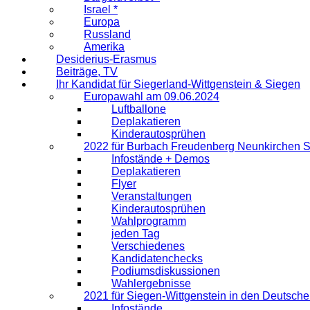
Israel *
Europa
Russland
Amerika
Desiderius-Erasmus
Beiträge, TV
Ihr Kandidat für Siegerland-Wittgenstein & Siegen
Europawahl am 09.06.2024
Luftballone
Deplakatieren
Kinderautosprühen
2022 für Burbach Freudenberg Neunkirchen 
Infostände + Demos
Deplakatieren
Flyer
Veranstaltungen
Kinderautosprühen
Wahlprogramm
jeden Tag
Verschiedenes
Kandidatenchecks
Podiumsdiskussionen
Wahlergebnisse
2021 für Siegen-Wittgenstein in den Deutsch
Infostände