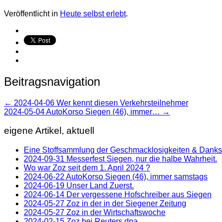
Veröffentlicht in
Heute selbst erlebt
.
Beitragsnavigation
←
2024-04-06 Wer kennt diesen Verkehrsteilnehmer
2024-05-04 AutoKorso Siegen (46), immer…
→
eigene Artikel, aktuell
Eine Stoffsammlung der Geschmacklosigkeiten & Dank
2024-09-31 Messerfest Siegen, nur die halbe Wahrheit.
Wo war Zoz seit dem 1. April 2024 ?
2024-06-22 AutoKorso Siegen (46), immer samstags
2024-06-19 Unser Land Zuerst.
2024-06-14 Der vergessene Hofschreiber aus Siegen
2024-05-27 Zoz in der in der Siegener Zeitung
2024-05-27 Zoz in der Wirtschaftswoche
2024-02-15 Zoz bei Reuters dpa.