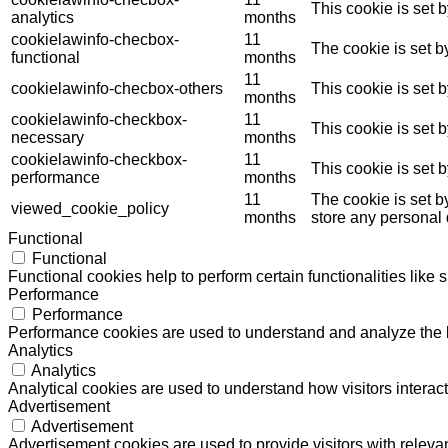
This cookie is set 
analytics
months
cookielawinfo-checbox-
11
The cookie is set b
functional
months
11
cookielawinfo-checbox-others
This cookie is set 
months
cookielawinfo-checkbox-
11
This cookie is set 
necessary
months
cookielawinfo-checkbox-
11
This cookie is set 
performance
months
11
The cookie is set b
viewed_cookie_policy
months
store any personal 
Functional
Functional
Functional cookies help to perform certain functionalities like 
Performance
Performance
Performance cookies are used to understand and analyze the ke
Analytics
Analytics
Analytical cookies are used to understand how visitors interact
Advertisement
Advertisement
Advertisement cookies are used to provide visitors with relev