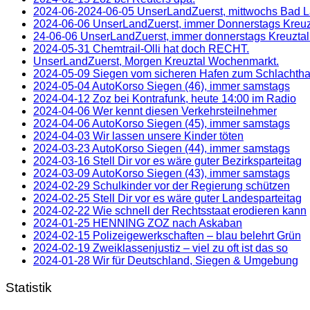
2024-06-2024-06-05 UnserLandZuerst, mittwochs Bad 
2024-06-06 UnserLandZuerst, immer Donnerstags Kreu
24-06-06 UnserLandZuerst, immer donnerstags Kreuzta
2024-05-31 Chemtrail-Olli hat doch RECHT.
UnserLandZuerst, Morgen Kreuztal Wochenmarkt.
2024-05-09 Siegen vom sicheren Hafen zum Schlachth
2024-05-04 AutoKorso Siegen (46), immer samstags
2024-04-12 Zoz bei Kontrafunk, heute 14:00 im Radio
2024-04-06 Wer kennt diesen Verkehrsteilnehmer
2024-04-06 AutoKorso Siegen (45), immer samstags
2024-04-03 Wir lassen unsere Kinder töten
2024-03-23 AutoKorso Siegen (44), immer samstags
2024-03-16 Stell Dir vor es wäre guter Bezirksparteitag
2024-03-09 AutoKorso Siegen (43), immer samstags
2024-02-29 Schulkinder vor der Regierung schützen
2024-02-25 Stell Dir vor es wäre guter Landesparteitag
2024-02-22 Wie schnell der Rechtsstaat erodieren kann
2024-01-25 HENNING ZOZ nach Askaban
2024-02-15 Polizeigewerkschaften – blau belehrt Grün
2024-02-19 Zweiklassenjustiz – viel zu oft ist das so
2024-01-28 Wir für Deutschland, Siegen & Umgebung
Statistik