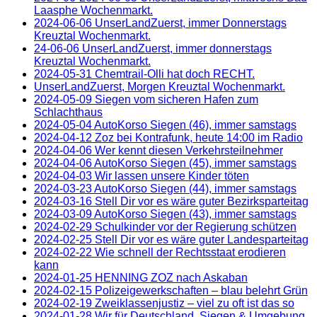
Laasphe Wochenmarkt.
2024-06-06 UnserLandZuerst, immer Donnerstags
Kreuztal Wochenmarkt.
24-06-06 UnserLandZuerst, immer donnerstags
Kreuztal Wochenmarkt.
2024-05-31 Chemtrail-Olli hat doch RECHT.
UnserLandZuerst, Morgen Kreuztal Wochenmarkt.
2024-05-09 Siegen vom sicheren Hafen zum
Schlachthaus
2024-05-04 AutoKorso Siegen (46), immer samstags
2024-04-12 Zoz bei Kontrafunk, heute 14:00 im Radio
2024-04-06 Wer kennt diesen Verkehrsteilnehmer
2024-04-06 AutoKorso Siegen (45), immer samstags
2024-04-03 Wir lassen unsere Kinder töten
2024-03-23 AutoKorso Siegen (44), immer samstags
2024-03-16 Stell Dir vor es wäre guter Bezirksparteitag
2024-03-09 AutoKorso Siegen (43), immer samstags
2024-02-29 Schulkinder vor der Regierung schützen
2024-02-25 Stell Dir vor es wäre guter Landesparteitag
2024-02-22 Wie schnell der Rechtsstaat erodieren
kann
2024-01-25 HENNING ZOZ nach Askaban
2024-02-15 Polizeigewerkschaften – blau belehrt Grün
2024-02-19 Zweiklassenjustiz – viel zu oft ist das so
2024-01-28 Wir für Deutschland, Siegen & Umgebung