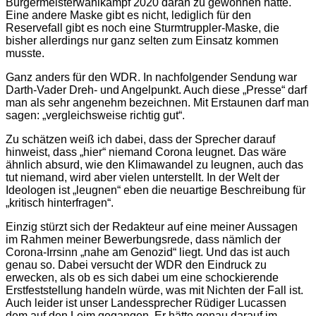
Bürgermeisterwahlkampf 2020 daran zu gewöhnen hatte.
Eine andere Maske gibt es nicht, lediglich für den
Reservefall gibt es noch eine Sturmtruppler-Maske, die
bisher allerdings nur ganz selten zum Einsatz kommen
musste.
Ganz anders für den WDR. In nachfolgender Sendung war
Darth-Vader Dreh- und Angelpunkt. Auch diese „Presse“ darf
man als sehr angenehm bezeichnen. Mit Erstaunen darf man
sagen: „vergleichsweise richtig gut“.
Zu schätzen weiß ich dabei, dass der Sprecher darauf
hinweist, dass „hier“ niemand Corona leugnet. Das wäre
ähnlich absurd, wie den Klimawandel zu leugnen, auch das
tut niemand, wird aber vielen unterstellt. In der Welt der
Ideologen ist „leugnen“ eben die neuartige Beschreibung für
„kritisch hinterfragen“.
Einzig stürzt sich der Redakteur auf eine meiner Aussagen
im Rahmen meiner Bewerbungsrede, dass nämlich der
Corona-Irrsinn „nahe am Genozid“ liegt. Und das ist auch
genau so. Dabei versucht der WDR den Eindruck zu
erwecken, als ob es sich dabei um eine schockierende
Erstfeststellung handeln würde, was mit Nichten der Fall ist.
Auch leider ist unser Landessprecher Rüdiger Lucassen
dem auf den Leim gegangen. Er hätte genau darauf im