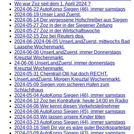
Wo war Zoz seit dem 1. April 2024 ?
2024-06-22 AutoKorso Siegen (46), immer samstags
2024-06-19 Unser Land Zuerst.
2024-06-14 Der vergessene Hofschreiber aus Siegen
2024-05-27 Zoz in der in der Siegener Zeitung
2024-05-27 Zoz in der Wirtschaftswoche
2024-02-15 Zoz bei Reuters dpa.
2024-06-2024-06-05 UnserLandZuerst, mittwochs Bad
Laasphe Wochenmarkt.
2024-06-06 UnserLandZuerst, immer Donnerstags
Kreuztal Wochenmarkt.
24-06-06 UnserLandZuerst, immer donnerstags
Kreuztal Wochenmarkt.
2024-05-31 Chemtrail-Olli hat doch RECHT.
UnserLandZuerst, Morgen Kreuztal Wochenmarkt.
2024-05-09 Siegen vom sicheren Hafen zum
Schlachthaus
2024-05-04 AutoKorso Siegen (46), immer samstags
2024-04-12 Zoz bei Kontrafunk, heute 14:00 im Radio
2024-04-06 Wer kennt diesen Verkehrsteilnehmer
2024-04-06 AutoKorso Siegen (45), immer samstags
2024-04-03 Wir lassen unsere Kinder töten
2024-03-23 AutoKorso Siegen (44), immer samstags
2024-03-16 Stell Dir vor es wäre guter Bezirksparteitag
2024-03-09 AutoKorso Siegen (43), immer samstags