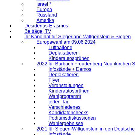
Israel *
Europa
Russland
Amerika
Desiderius-Erasmus
Beiträge, TV
Ihr Kandidat für Siegerland-Wittgenstein & Siegen
Europawahl am 09.06.2024
Luftballone
Deplakatieren
Kinderautosprühen
2022 für Burbach Freudenberg Neunkirchen 
Infostände + Demos
Deplakatieren
Flyer
Veranstaltungen
Kinderautosprühen
Wahlprogramm
jeden Tag
Verschiedenes
Kandidatenchecks
Podiumsdiskussionen
Wahlergebnisse
2021 für Siegen-Wittgenstein in den Deutsch
Infostände