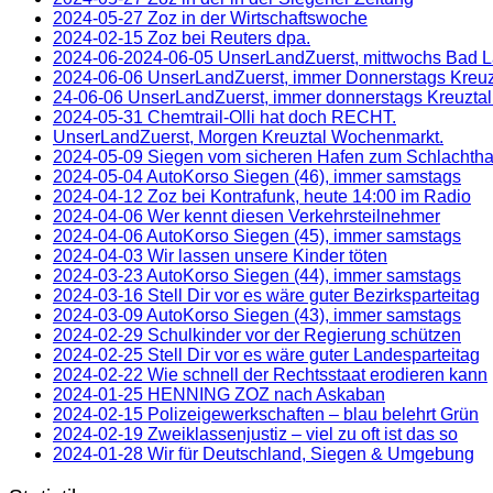
2024-05-27 Zoz in der Wirtschaftswoche
2024-02-15 Zoz bei Reuters dpa.
2024-06-2024-06-05 UnserLandZuerst, mittwochs Bad 
2024-06-06 UnserLandZuerst, immer Donnerstags Kreu
24-06-06 UnserLandZuerst, immer donnerstags Kreuzta
2024-05-31 Chemtrail-Olli hat doch RECHT.
UnserLandZuerst, Morgen Kreuztal Wochenmarkt.
2024-05-09 Siegen vom sicheren Hafen zum Schlachth
2024-05-04 AutoKorso Siegen (46), immer samstags
2024-04-12 Zoz bei Kontrafunk, heute 14:00 im Radio
2024-04-06 Wer kennt diesen Verkehrsteilnehmer
2024-04-06 AutoKorso Siegen (45), immer samstags
2024-04-03 Wir lassen unsere Kinder töten
2024-03-23 AutoKorso Siegen (44), immer samstags
2024-03-16 Stell Dir vor es wäre guter Bezirksparteitag
2024-03-09 AutoKorso Siegen (43), immer samstags
2024-02-29 Schulkinder vor der Regierung schützen
2024-02-25 Stell Dir vor es wäre guter Landesparteitag
2024-02-22 Wie schnell der Rechtsstaat erodieren kann
2024-01-25 HENNING ZOZ nach Askaban
2024-02-15 Polizeigewerkschaften – blau belehrt Grün
2024-02-19 Zweiklassenjustiz – viel zu oft ist das so
2024-01-28 Wir für Deutschland, Siegen & Umgebung