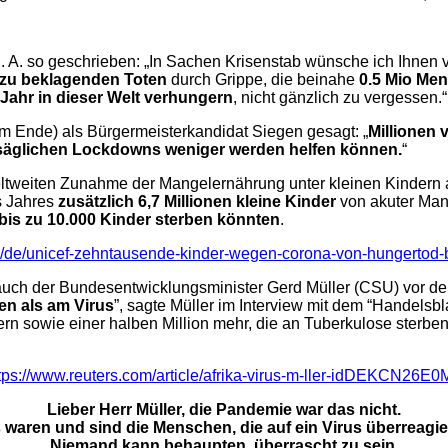
 A. so geschrieben: „In Sachen Krisenstab wünsche ich Ihnen 
 zu beklagenden Toten
durch Grippe, die beinahe
0.5 Mio Men
 Jahr in dieser Welt verhungern
, nicht gänzlich zu vergessen.“
 Ende) als Bürgermeisterkandidat Siegen gesagt: „
Millionen
nsäglichen Lockdowns weniger werden helfen können.
“
weiten Zunahme der Mangelernährung unter kleinen Kindern als
s Jahres
zusätzlich 6,7 Millionen kleine Kinder
von akuter Man
bis zu 10.000 Kinder sterben könnten
.
/de/unicef-zehntausende-kinder-wegen-corona-von-hungertod
auch der Bundesentwicklungsminister Gerd Müller (CSU) vor de
n als am Virus
”, sagte Müller im Interview mit dem “Handelsbl
ern sowie einer halben Million mehr, die an Tuberkulose sterb
tps://www.reuters.com/article/afrika-virus-m-ller-idDEKCN26E
Lieber Herr Müller, die Pandemie war das nicht.
 waren und sind die Menschen, die auf ein Virus überreagie
Niemand kann behaupten, überrascht zu sein.