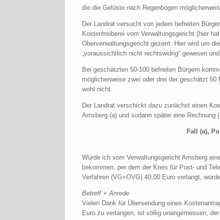
die die Gelüste nach Regenbogen möglicherweis
Der Landrat versucht von jedem befreiten Bürger 
Kostentreiberei vom Verwaltungsgericht (hier hat
Oberverwaltungsgericht gezerrt. Hier wird um d
„voraussichtlich nicht rechtswidrig“ gewesen un
Bei geschätzten 50-100 befreiten Bürgern komme
möglicherweise zwei oder drei der geschätzt 5
wohl nicht.
Der Landrat verschickt dazu zunächst einen Kos
Arnsberg (a) und sodann später eine Rechnung (b
Fall (a), 
Würde ich vom Verwaltungsgericht Arnsberg eine
bekommen, per dem der Kreis für Post- und Tele
Verfahren (VG+OVG) 40,00 Euro verlangt, würde 
Betreff + Anrede
Vielen Dank für Übersendung eines Kostenantrag
Euro zu verlangen, ist völlig unangemessen, de