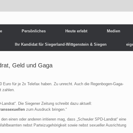
ie
Persönliches
Heute erlebt
Medien
Ihr Kandidat für Siegerland-Wittgenstein & Siegen
eig
rat, Geld und Gaga
40 Euro für je 2x Telefax haben. Zu unrecht. Auch die Regenbogen-Gaga-
t zahlen.
ndrat“. Die Siegener Zeitung schreibt dazu aktuell:
ranssexuellen
zum Ausdruck bringen.“
en einen oder anderen irritieren mag, dass „Schwuler SPD-Landrat“ eine
 Wahlbeamten nebst Parteizugehörigkeit sowie nebst sexueller Ausrichtung