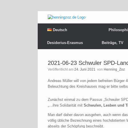
Deutsch
Philosoph
Desiderius-Erasmus
Beiträge, TV
2021-06-23 Schwuler SPD-Land
Veröffentlicht am
24. Juni 2021
von
Henning_Zoz
Andreas Müller will von jedem befreiten Bürger 
Beleuchtung des Kreishauses mag er bitte selbs
Zunächst einmal zu dem Passus „Schwuler SPD-La
„…ihre Solidarität mit
Schwulen, Lesben und T
Man darf daher davon ausgehen, auch wenn das d
völlig übliche Bezeichnung eines hochdotierten
abseits der Schöpfung beschreibt.