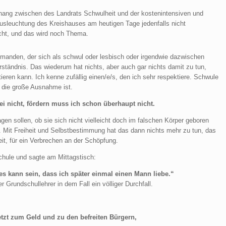
hang zwischen des Landrats Schwulheit und der kostenintensiven und
ausleuchtung des Kreishauses am heutigen Tage jedenfalls nicht
icht, und das wird noch Thema.
jemanden, der sich als schwul oder lesbisch oder irgendwie dazwischen
rständnis. Das wiederum hat nichts, aber auch gar nichts damit zu tun,
eren kann. Ich kenne zufällig einen/e/s, den ich sehr respektiere. Schwule
 die große Ausnahme ist.
i nicht, fördern muss ich schon überhaupt nicht.
en sollen, ob sie sich nicht vielleicht doch im falschen Körper geboren
. Mit Freiheit und Selbstbestimmung hat das dann nichts mehr zu tun, das
eit, für ein Verbrechen an der Schöpfung.
hule und sagte am Mittagstisch:
 es kann sein, dass ich später einmal einen Mann liebe.“
er Grundschullehrer in dem Fall ein völliger Durchfall.
etzt zum Geld und zu den befreiten Bürgern,