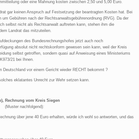
nmitteilung oder eine Mahnung kosten zwischen 2,50 und 5,00 Euro.
drat gar keinen Anspruch auf Festsetzung der beantragten Kosten hat. Bei
ich um Gebühren nach der Rechtsanwaltsgebührenordnung (RVG). Da der
ch selbst nicht als Rechtsanwalt auftreten kann, stehen ihm die
 dem Landrat das mitzuteilen.
Aufdeckungen des Bundesrechnungshofes jetzt auch noch
rfügung absolut nicht rechtskonform gewesen sein kann, weil der Kreis
dung selbst getroffen, sondern quasi auf Anweisung eines Ministeriums
6K973/21 bei Ihnen.
in Deutschland vor einem Gericht wieder RECHT bekommt ?
 solches eklatantes Unrecht zur Wehr setzen kann.
(b), Rechnung vom Kreis Siegen
(Muster nachfolgend):
echnung über jene 40 Euro erhalten, würde ich wohl so antworten, und das