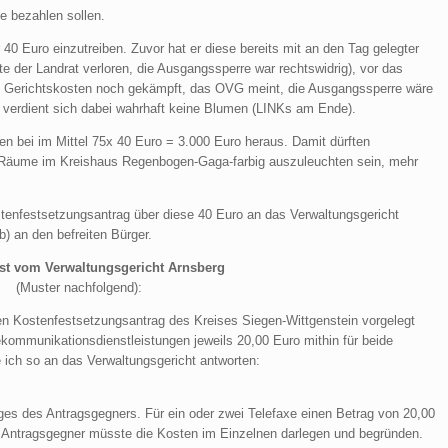
e bezahlen sollen.
40 Euro einzutreiben. Zuvor hat er diese bereits mit an den Tag gelegter
te der Landrat verloren, die Ausgangssperre war rechtswidrig), vor das
ie Gerichtskosten noch gekämpft, das OVG meint, die Ausgangssperre wäre
d verdient sich dabei wahrhaft keine Blumen (LINKs am Ende).
n bei im Mittel 75x 40 Euro = 3.000 Euro heraus. Damit dürften
0 Räume im Kreishaus Regenbogen-Gaga-farbig auszuleuchten sein, mehr
tenfestsetzungsantrag über diese 40 Euro an das Verwaltungsgericht
) an den befreiten Bürger.
Post vom Verwaltungsgericht Arnsberg
(Muster nachfolgend):
n Kostenfestsetzungsantrag des Kreises Siegen-Wittgenstein vorgelegt
kommunikationsdienstleistungen jeweils 20,00 Euro mithin für beide
ich so an das Verwaltungsgericht antworten:
es des Antragsgegners. Für ein oder zwei Telefaxe einen Betrag von 20,00
r Antragsgegner müsste die Kosten im Einzelnen darlegen und begründen.