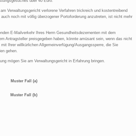
attungsgesuches über 40 Euro.
m Verwaltungsgericht verlorene Verfahren trickreich und kostentreibend
 auch noch mit völlig überzogener Portoforderung anzutreten, ist nicht mehr
genden E-Mailverkehr Ihres Herrn Gesundheitsdezernenten mit dem
nem Antragsteller preisgegeben haben, könnte amüsant sein, wenn das nicht
e mit Ihrer willkürlichen Allgemeinverfügung/Ausgangssperre, die Sie
den gehen.
dung mögen Sie am Verwaltungsgericht in Erfahrung bringen.
Muster Fall (a)
Muster Fall (b)