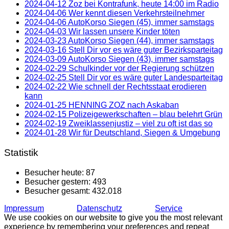
2024-04-12 Zoz bei Kontrafunk, heute 14:00 im Radio
2024-04-06 Wer kennt diesen Verkehrsteilnehmer
2024-04-06 AutoKorso Siegen (45), immer samstags
2024-04-03 Wir lassen unsere Kinder töten
2024-03-23 AutoKorso Siegen (44), immer samstags
2024-03-16 Stell Dir vor es wäre guter Bezirksparteitag
2024-03-09 AutoKorso Siegen (43), immer samstags
2024-02-29 Schulkinder vor der Regierung schützen
2024-02-25 Stell Dir vor es wäre guter Landesparteitag
2024-02-22 Wie schnell der Rechtsstaat erodieren
kann
2024-01-25 HENNING ZOZ nach Askaban
2024-02-15 Polizeigewerkschaften – blau belehrt Grün
2024-02-19 Zweiklassenjustiz – viel zu oft ist das so
2024-01-28 Wir für Deutschland, Siegen & Umgebung
Statistik
Besucher heute:
87
Besucher gestern:
493
Besucher gesamt:
432.018
Impressum
Datenschutz
Service
We use cookies on our website to give you the most relevant
experience by remembering your preferences and repeat