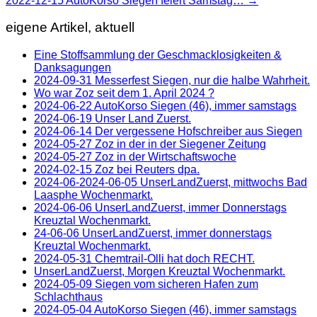
2022-12-15 AutoKorso Siegen feiert Samstag…
→
eigene Artikel, aktuell
Eine Stoffsammlung der Geschmacklosigkeiten &
Danksagungen
2024-09-31 Messerfest Siegen, nur die halbe Wahrheit.
Wo war Zoz seit dem 1. April 2024 ?
2024-06-22 AutoKorso Siegen (46), immer samstags
2024-06-19 Unser Land Zuerst.
2024-06-14 Der vergessene Hofschreiber aus Siegen
2024-05-27 Zoz in der in der Siegener Zeitung
2024-05-27 Zoz in der Wirtschaftswoche
2024-02-15 Zoz bei Reuters dpa.
2024-06-2024-06-05 UnserLandZuerst, mittwochs Bad
Laasphe Wochenmarkt.
2024-06-06 UnserLandZuerst, immer Donnerstags
Kreuztal Wochenmarkt.
24-06-06 UnserLandZuerst, immer donnerstags
Kreuztal Wochenmarkt.
2024-05-31 Chemtrail-Olli hat doch RECHT.
UnserLandZuerst, Morgen Kreuztal Wochenmarkt.
2024-05-09 Siegen vom sicheren Hafen zum
Schlachthaus
2024-05-04 AutoKorso Siegen (46), immer samstags