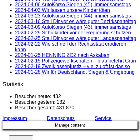
2024-04-06 AutoKorso Siegen (45), immer samstags
2024-04-03 Wir lassen unsere Kinder töten
2024-03-23 AutoKorso Siegen (44), immer samstags
2024-03-16 Stell Dir vor es wäre guter Bezirksparteitag
2024-03-09 AutoKorso Siegen (43), immer samstags
2024-02-29 Schulkinder vor der Regierung schützen
2024-02-25 Stell Dir vor es wäre guter Landesparteitag
2024-02-22 Wie schnell der Rechtsstaat erodieren
kann
2024-01-25 HENNING ZOZ nach Askaban
2024-02-15 Polizeigewerkschaften – blau belehrt Grün
2024-02-19 Zweiklassenjustiz – viel zu oft ist das so
2024-01-28 Wir für Deutschland, Siegen & Umgebung
Statistik
Besucher heute:
432
Besucher gestern:
132
Besucher gesamt:
431.870
Impressum
Datenschutz
Service
Manage consent