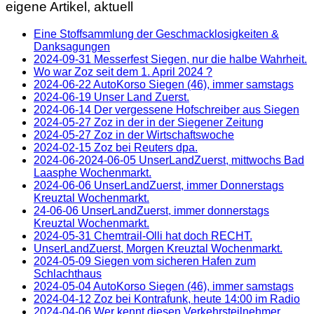
eigene Artikel, aktuell
Eine Stoffsammlung der Geschmacklosigkeiten &
Danksagungen
2024-09-31 Messerfest Siegen, nur die halbe Wahrheit.
Wo war Zoz seit dem 1. April 2024 ?
2024-06-22 AutoKorso Siegen (46), immer samstags
2024-06-19 Unser Land Zuerst.
2024-06-14 Der vergessene Hofschreiber aus Siegen
2024-05-27 Zoz in der in der Siegener Zeitung
2024-05-27 Zoz in der Wirtschaftswoche
2024-02-15 Zoz bei Reuters dpa.
2024-06-2024-06-05 UnserLandZuerst, mittwochs Bad
Laasphe Wochenmarkt.
2024-06-06 UnserLandZuerst, immer Donnerstags
Kreuztal Wochenmarkt.
24-06-06 UnserLandZuerst, immer donnerstags
Kreuztal Wochenmarkt.
2024-05-31 Chemtrail-Olli hat doch RECHT.
UnserLandZuerst, Morgen Kreuztal Wochenmarkt.
2024-05-09 Siegen vom sicheren Hafen zum
Schlachthaus
2024-05-04 AutoKorso Siegen (46), immer samstags
2024-04-12 Zoz bei Kontrafunk, heute 14:00 im Radio
2024-04-06 Wer kennt diesen Verkehrsteilnehmer