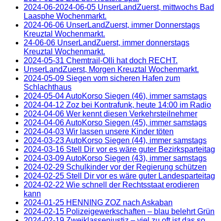
2024-06-2024-06-05 UnserLandZuerst, mittwochs Bad
Laasphe Wochenmarkt.
2024-06-06 UnserLandZuerst, immer Donnerstags
Kreuztal Wochenmarkt.
24-06-06 UnserLandZuerst, immer donnerstags
Kreuztal Wochenmarkt.
2024-05-31 Chemtrail-Olli hat doch RECHT.
UnserLandZuerst, Morgen Kreuztal Wochenmarkt.
2024-05-09 Siegen vom sicheren Hafen zum
Schlachthaus
2024-05-04 AutoKorso Siegen (46), immer samstags
2024-04-12 Zoz bei Kontrafunk, heute 14:00 im Radio
2024-04-06 Wer kennt diesen Verkehrsteilnehmer
2024-04-06 AutoKorso Siegen (45), immer samstags
2024-04-03 Wir lassen unsere Kinder töten
2024-03-23 AutoKorso Siegen (44), immer samstags
2024-03-16 Stell Dir vor es wäre guter Bezirksparteitag
2024-03-09 AutoKorso Siegen (43), immer samstags
2024-02-29 Schulkinder vor der Regierung schützen
2024-02-25 Stell Dir vor es wäre guter Landesparteitag
2024-02-22 Wie schnell der Rechtsstaat erodieren
kann
2024-01-25 HENNING ZOZ nach Askaban
2024-02-15 Polizeigewerkschaften – blau belehrt Grün
2024-02-19 Zweiklassenjustiz – viel zu oft ist das so