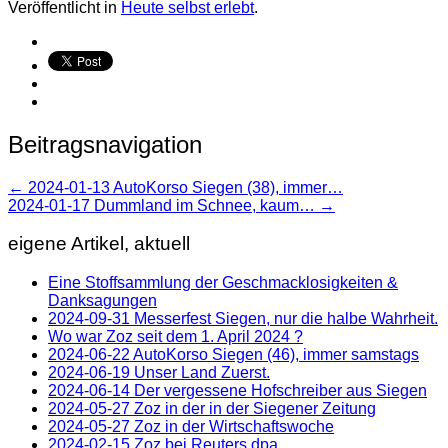
Veröffentlicht in
Heute selbst erlebt
.
Beitragsnavigation
←
2024-01-13 AutoKorso Siegen (38), immer…
2024-01-17 Dummland im Schnee, kaum…
→
eigene Artikel, aktuell
Eine Stoffsammlung der Geschmacklosigkeiten &
Danksagungen
2024-09-31 Messerfest Siegen, nur die halbe Wahrheit.
Wo war Zoz seit dem 1. April 2024 ?
2024-06-22 AutoKorso Siegen (46), immer samstags
2024-06-19 Unser Land Zuerst.
2024-06-14 Der vergessene Hofschreiber aus Siegen
2024-05-27 Zoz in der in der Siegener Zeitung
2024-05-27 Zoz in der Wirtschaftswoche
2024-02-15 Zoz bei Reuters dpa.