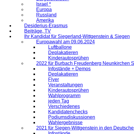
Israel *
Europa
Russland
Amerika
Desiderius-Erasmus
Beiträge, TV
Ihr Kandidat für Siegerland-Wittgenstein & Siegen
Europawahl am 09.06.2024
Luftballone
Deplakatieren
Kinderautosprühen
2022 für Burbach Freudenberg Neunkirchen 
Infostände + Demos
Deplakatieren
Flyer
Veranstaltungen
Kinderautosprühen
Wahlprogramm
jeden Tag
Verschiedenes
Kandidatenchecks
Podiumsdiskussionen
Wahlergebnisse
2021 für Siegen-Wittgenstein in den Deutsch
Infostände