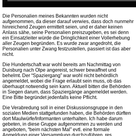
Die Personalien meines Bekannten wurden nicht
aufgenommen, da dieser darauf verwies, dass doch nunmehr
hinreichend Zeugen ermittelt seien, und er daher keinen
Anlass sähe, seine Personalien preiszugeben, es sei denn
ein Einsatzleiter würde die Dringlichkeit einer Vollerhebung
aller Zeugen begründen. Es wurde zwar angedroht, die
Personalien unter Zwang festzustellen, passiert ist das aber
nicht.
Die Hundertschaft war wohl bereits am Nachmittag von
Duisburg nach Olpe angereist, schwer bewaffnet und
behelmt. Der “Spaziergang” war wohl nicht behördlich
angemeldet, wobei die Frage erlaubt sein muss, ob das
überhaupt notwendig sein kann. Aktuell bitten die Behörden
in Siegen darum, dass Spaziergänge angemeldet werden.
Eine Bitte begründet jedenfalls keine Pflicht.
Die Verabredung soll in einer Diskussionsgruppe in den
sozialen Medien stattgefunden haben, die Behörden dürften
dort Maulwürfe/Informanten unterhalten. Ich habe darum
gebeten, in diese Gruppe aufgenommen zu werden und
angeboten, “beim nächsten Mal” evtl. eine formale
Anmeldung einer Versammlung durchzuführen, res.