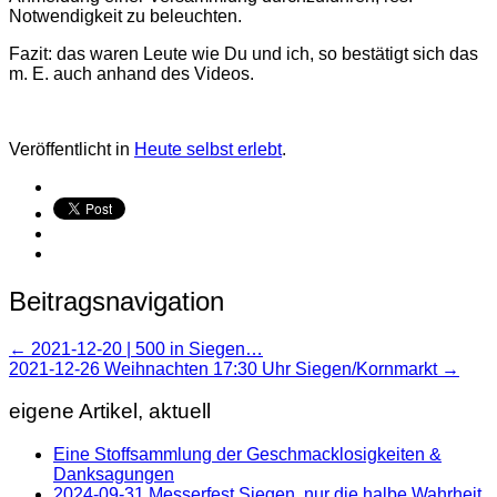
Notwendigkeit zu beleuchten.
Fazit: das waren Leute wie Du und ich, so bestätigt sich das
m. E. auch anhand des Videos.
Veröffentlicht in
Heute selbst erlebt
.
Beitragsnavigation
←
2021-12-20 | 500 in Siegen…
2021-12-26 Weihnachten 17:30 Uhr Siegen/Kornmarkt
→
eigene Artikel, aktuell
Eine Stoffsammlung der Geschmacklosigkeiten &
Danksagungen
2024-09-31 Messerfest Siegen, nur die halbe Wahrheit.