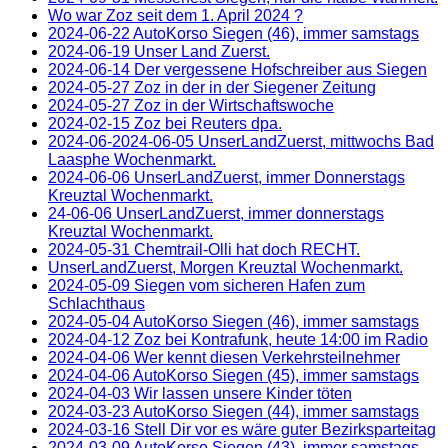
Wo war Zoz seit dem 1. April 2024 ?
2024-06-22 AutoKorso Siegen (46), immer samstags
2024-06-19 Unser Land Zuerst.
2024-06-14 Der vergessene Hofschreiber aus Siegen
2024-05-27 Zoz in der in der Siegener Zeitung
2024-05-27 Zoz in der Wirtschaftswoche
2024-02-15 Zoz bei Reuters dpa.
2024-06-2024-06-05 UnserLandZuerst, mittwochs Bad
Laasphe Wochenmarkt.
2024-06-06 UnserLandZuerst, immer Donnerstags
Kreuztal Wochenmarkt.
24-06-06 UnserLandZuerst, immer donnerstags
Kreuztal Wochenmarkt.
2024-05-31 Chemtrail-Olli hat doch RECHT.
UnserLandZuerst, Morgen Kreuztal Wochenmarkt.
2024-05-09 Siegen vom sicheren Hafen zum
Schlachthaus
2024-05-04 AutoKorso Siegen (46), immer samstags
2024-04-12 Zoz bei Kontrafunk, heute 14:00 im Radio
2024-04-06 Wer kennt diesen Verkehrsteilnehmer
2024-04-06 AutoKorso Siegen (45), immer samstags
2024-04-03 Wir lassen unsere Kinder töten
2024-03-23 AutoKorso Siegen (44), immer samstags
2024-03-16 Stell Dir vor es wäre guter Bezirksparteitag
2024-03-09 AutoKorso Siegen (43), immer samstags