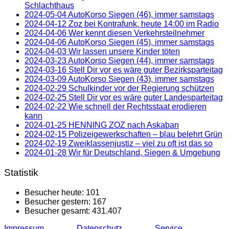
Schlachthaus
2024-05-04 AutoKorso Siegen (46), immer samstags
2024-04-12 Zoz bei Kontrafunk, heute 14:00 im Radio
2024-04-06 Wer kennt diesen Verkehrsteilnehmer
2024-04-06 AutoKorso Siegen (45), immer samstags
2024-04-03 Wir lassen unsere Kinder töten
2024-03-23 AutoKorso Siegen (44), immer samstags
2024-03-16 Stell Dir vor es wäre guter Bezirksparteitag
2024-03-09 AutoKorso Siegen (43), immer samstags
2024-02-29 Schulkinder vor der Regierung schützen
2024-02-25 Stell Dir vor es wäre guter Landesparteitag
2024-02-22 Wie schnell der Rechtsstaat erodieren
kann
2024-01-25 HENNING ZOZ nach Askaban
2024-02-15 Polizeigewerkschaften – blau belehrt Grün
2024-02-19 Zweiklassenjustiz – viel zu oft ist das so
2024-01-28 Wir für Deutschland, Siegen & Umgebung
Statistik
Besucher heute:
101
Besucher gestern:
167
Besucher gesamt:
431.407
Impressum
Datenschutz
Service