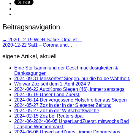
Beitragsnavigation
←
2020-12-19 WDR Satire: Oma ist…
2020-12-22 Sat1 – Corona und…
→
eigene Artikel, aktuell
Eine Stoffsammlung der Geschmacklosigkeiten &
Danksagungen
2024-09-31 Messerfest Siegen, nur die halbe Wahrheit.
Wo war Zoz seit dem 1. April 2024 ?
2024-06-22 AutoKorso Siegen (46), immer samstags
2024-06-19 Unser Land Zuerst.
2024-06-14 Der vergessene Hofschreiber aus Siegen
2024-05-27 Zoz in der in der Siegener Zeitung
2024-05-27 Zoz in der Wirtschaftswoche
2024-02-15 Zoz bei Reuters dpa.
2024-06-2024-06-05 UnserLandZuerst, mittwochs Bad
Laasphe Wochenmarkt.
2024-06-06 UnserLandZuerst, immer Donnerstags