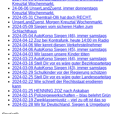
Kreuztal Wochenmarkt.
24-06-06 UnserLandZuerst, immer donnerstags
Kreuztal Wochenmarkt.
2024-05-31 Chemtrail-Olli hat doch RECHT.
UnserLandZuerst, Morgen Kreuztal Wochenmarkt.
2024-05-09 Siegen vom sicheren Hafen zum
Schlachthaus
2024-05-04 AutoKorso Siegen (46), immer samstags
2024-04-12 Zoz bei Kontrafunk, heute 14:00 im Radio
2024-04-06 Wer kennt diesen Verkehrsteilnehmer
2024-04-06 AutoKorso Siegen (45), immer samstags
2024-04-03 Wir lassen unsere Kinder töten
2024-03-23 AutoKorso Siegen (44), immer samstags
2024-03-16 Stell Dir vor es wäre guter Bezirksparteitag
2024-03-09 AutoKorso Siegen (43), immer samstags
2024-02-29 Schulkinder vor der Regierung schützen
2024-02-25 Stell Dir vor es wäre guter Landesparteitag
2024-02-22 Wie schnell der Rechtsstaat erodieren
kann
2024-01-25 HENNING ZOZ nach Askaban
2024-02-15 Polizeigewerkschaften – blau belehrt Grün
2024-02-19 Zweiklassenjustiz – viel zu oft ist das so
2024-01-28 Wir für Deutschland, Siegen & Umgebung