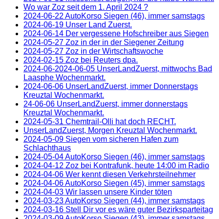
Wo war Zoz seit dem 1. April 2024 ?
2024-06-22 AutoKorso Siegen (46), immer samstags
2024-06-19 Unser Land Zuerst.
2024-06-14 Der vergessene Hofschreiber aus Siegen
2024-05-27 Zoz in der in der Siegener Zeitung
2024-05-27 Zoz in der Wirtschaftswoche
2024-02-15 Zoz bei Reuters dpa.
2024-06-2024-06-05 UnserLandZuerst, mittwochs Bad
Laasphe Wochenmarkt.
2024-06-06 UnserLandZuerst, immer Donnerstags
Kreuztal Wochenmarkt.
24-06-06 UnserLandZuerst, immer donnerstags
Kreuztal Wochenmarkt.
2024-05-31 Chemtrail-Olli hat doch RECHT.
UnserLandZuerst, Morgen Kreuztal Wochenmarkt.
2024-05-09 Siegen vom sicheren Hafen zum
Schlachthaus
2024-05-04 AutoKorso Siegen (46), immer samstags
2024-04-12 Zoz bei Kontrafunk, heute 14:00 im Radio
2024-04-06 Wer kennt diesen Verkehrsteilnehmer
2024-04-06 AutoKorso Siegen (45), immer samstags
2024-04-03 Wir lassen unsere Kinder töten
2024-03-23 AutoKorso Siegen (44), immer samstags
2024-03-16 Stell Dir vor es wäre guter Bezirksparteitag
2024-03-09 AutoKorso Siegen (43), immer samstags