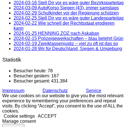
2024-03-16 Stell Dir vor es wäre guter Bezirksparteitag
2024-03-09 AutoKorso Siegen (43), immer samstags
2024-02-29 Schulkinder vor der Regierung schützen
2024-02-25 Stell Dir vor es wäre guter Landesparteitag
2024-02-22 Wie schnell der Rechtsstaat erodieren
kann
2024-01-25 HENNING ZOZ nach Askaban
2024-02-15 Polizeigewerkschaften – blau belehrt Grün
2024-02-19 Zweiklassenjustiz – viel zu oft ist das so
2024-01-28 Wir für Deutschland, Siegen & Umgebung
Statistik
Besucher heute:
78
Besucher gestern:
167
Besucher gesamt:
431.384
Impressum
Datenschutz
Service
We use cookies on our website to give you the most relevant
experience by remembering your preferences and repeat
visits. By clicking “Accept”, you consent to the use of ALL the
cookies.
Cookie settings
ACCEPT
Manage consent