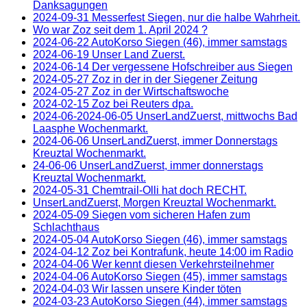
Danksagungen
2024-09-31 Messerfest Siegen, nur die halbe Wahrheit.
Wo war Zoz seit dem 1. April 2024 ?
2024-06-22 AutoKorso Siegen (46), immer samstags
2024-06-19 Unser Land Zuerst.
2024-06-14 Der vergessene Hofschreiber aus Siegen
2024-05-27 Zoz in der in der Siegener Zeitung
2024-05-27 Zoz in der Wirtschaftswoche
2024-02-15 Zoz bei Reuters dpa.
2024-06-2024-06-05 UnserLandZuerst, mittwochs Bad
Laasphe Wochenmarkt.
2024-06-06 UnserLandZuerst, immer Donnerstags
Kreuztal Wochenmarkt.
24-06-06 UnserLandZuerst, immer donnerstags
Kreuztal Wochenmarkt.
2024-05-31 Chemtrail-Olli hat doch RECHT.
UnserLandZuerst, Morgen Kreuztal Wochenmarkt.
2024-05-09 Siegen vom sicheren Hafen zum
Schlachthaus
2024-05-04 AutoKorso Siegen (46), immer samstags
2024-04-12 Zoz bei Kontrafunk, heute 14:00 im Radio
2024-04-06 Wer kennt diesen Verkehrsteilnehmer
2024-04-06 AutoKorso Siegen (45), immer samstags
2024-04-03 Wir lassen unsere Kinder töten
2024-03-23 AutoKorso Siegen (44), immer samstags